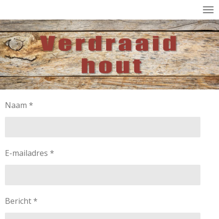
Ga
direct
naar
de
hoofdinhoud
Naam *
E-mailadres *
Bericht *