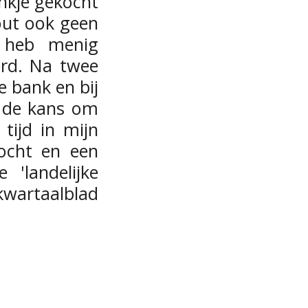
nkje gekocht
out ook geen
k heb menig
erd. Na twee
e bank en bij
k de kans om
tijd in mijn
ocht en een
'landelijke
kwartaalblad