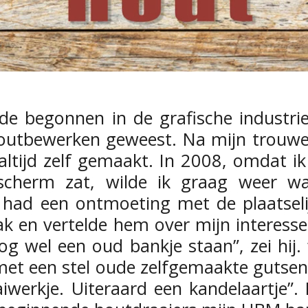
nde begonnen in de grafische industri
houtbewerken geweest. Na mijn trouwen
altijd zelf gemaakt. In 2008, omdat i
scherm zat, wilde ik graag weer w
had een ontmoeting met de plaatseli
ak en vertelde hem over mijn interess
og wel een oud bankje staan”, zei hij.
et een stel oude zelfgemaakte gutsen
aiwerkje. Uiteraard een kandelaartje”