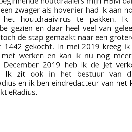
e beginnende houtdraaiers mijn HBM ba
 een zwager als hovenier had ik aan h
 het houtdraaivirus te pakken. I
be gezien en daar heel veel van gele
, toch de stap gemaakt naar een groter
t 1442 gekocht. In mei 2019 kreeg i
 met werken en kan ik nu nog meer 
. December 2019 heb ik de Jet verk
 Ik zit ook in het bestuur van de 
dius en ik ben eindredacteur van het 
ktieRadius.