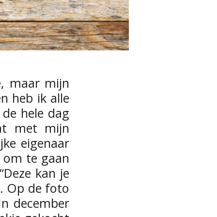
e, maar mijn
 heb ik alle
k de hele dag
at met mijn
jke eigenaar
e om te gaan
 “Deze kan je
. Op de foto
. In december